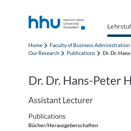
Jump to content
Jump to search
Lehrstuh
Home
Faculty of Business Administratio
Our Research
Publications
Dr. Dr. Han
Dr. Dr. Hans-Peter
Assistant Lecturer
Publications
Bücher/Herausgeberschaften