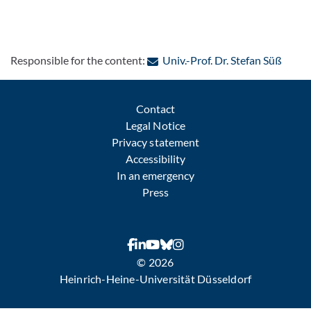
: Cont
Responsible for the content:
Univ.-Prof. Dr. Stefan Süß
Contact
Legal Notice
Privacy statement
Accessibility
In an emergency
Press
© 2026
Heinrich-Heine-Universität Düsseldorf