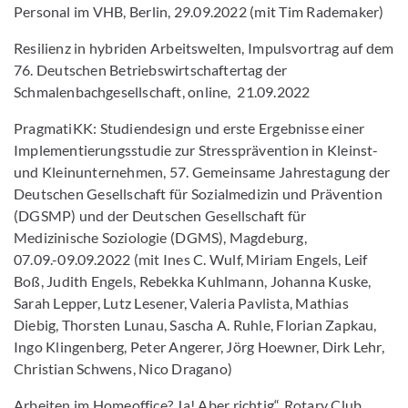
Personal im VHB, Berlin, 29.09.2022 (mit Tim Rademaker)
Resilienz in hybriden Arbeitswelten, Impulsvortrag auf dem
76. Deutschen Betriebswirtschaftertag der
Schmalenbachgesellschaft, online, 21.09.2022
PragmatiKK: Studiendesign und erste Ergebnisse einer
Implementierungsstudie zur Stressprävention in Kleinst-
und Kleinunternehmen, 57. Gemeinsame Jahrestagung der
Deutschen Gesellschaft für Sozialmedizin und Prävention
(DGSMP) und der Deutschen Gesellschaft für
Medizinische Soziologie (DGMS), Magdeburg,
07.09.-09.09.2022 (mit Ines C. Wulf, Miriam Engels, Leif
Boß, Judith Engels, Rebekka Kuhlmann, Johanna Kuske,
Sarah Lepper, Lutz Lesener, Valeria Pavlista, Mathias
Diebig, Thorsten Lunau, Sascha A. Ruhle, Florian Zapkau,
Ingo Klingenberg, Peter Angerer, Jörg Hoewner, Dirk Lehr,
Christian Schwens, Nico Dragano)
Arbeiten im Homeoffice? Ja! Aber richtig“, Rotary Club