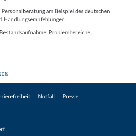
e Personalberatung am Beispiel des deutschen
nd Handlungsempfehlungen
: Bestandsaufnahme, Problembereiche,
: Per E-Mail kontaktieren
 Süß
rierefreiheit
Notfall
Presse
rf