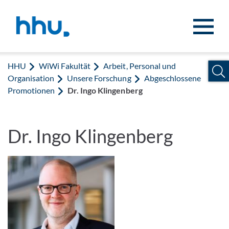
Zum Inhalt springen
Zur Suche springen
HHU
WiWi Fakultät
Arbeit, Personal und
Organisation
Unsere Forschung
Abgeschlossene
Promotionen
Dr. Ingo Klingenberg
Dr. Ingo Klingenberg