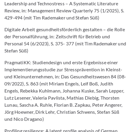
Leadership and Technostress – A Systematic Literature
Review, in: Management Review Quarterly 75 (1/2025), S.
429-494 (mit Tim Rademaker und Stefan Süß)
Digitale Arbeit gesundheitsförderlich gestalten – die Rolle
der Personalführung, in: Zeitschrift für Betrieb und
Personal 54 (6/2023), S. 375- 377 (mit Tim Rademaker und
Stefan Süß)
PragmatiKK: Studiendesign und erste Ergebnisse einer
Implementierungsstudie zur Stressprävention in Kleinst-
und Kleinunternehmen, in: Das Gesundheitswesen 84 (08-
09/2022), S. 863 (mit Miriam Engels, Leif Boß, Judith
Engels, Rebekka Kuhlmann, Johanna Kuske, Sarah Lepper,
Lutz Lesener, Valeria Pavlista, Mathias Diebig, Thorsten
Lunau, Sascha A. Ruhle, Florian B. Zapkau, Peter Angerer,
Jörg Hoewner, Dirk Lehr, Christian Schwens, Stefan Süß
und Nico Dragano)
Profiling resilience: A latent profile analysis of German