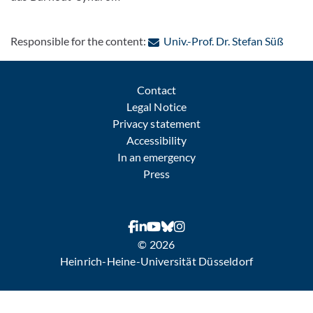
: Cont
Responsible for the content:
Univ.-Prof. Dr. Stefan Süß
Contact
Legal Notice
Privacy statement
Accessibility
In an emergency
Press
© 2026
Heinrich-Heine-Universität Düsseldorf