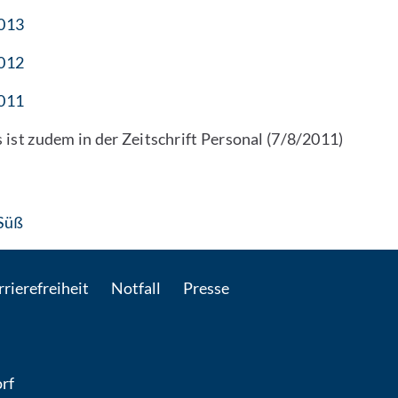
013
012
011
 ist zudem in der Zeitschrift Personal (7/8/2011)
: Per E-Mail kontaktieren
 Süß
rierefreiheit
Notfall
Presse
rf