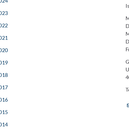
024
I
023
M
022
D
M
021
D
F
020
G
019
U
018
4
017
T
016
015
014