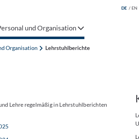
DE
/
EN
Personal und Organisation
und Organisation
Lehrstuhlberichte
 und Lehre regelmäßig in Lehrstuhlberichten
L
U
025
L