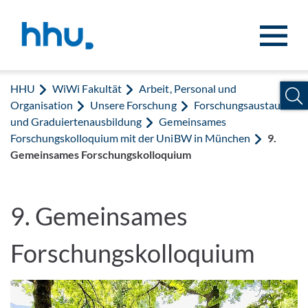
Zum Inhalt springen
Zur Suche springen
HHU
WiWi Fakultät
Arbeit, Personal und
Organisation
Unsere Forschung
Forschungsaustausch
und Graduiertenausbildung
Gemeinsames
Forschungskolloquium mit der UniBW in München
9.
Gemeinsames Forschungskolloquium
9. Gemeinsames
Forschungskolloquium